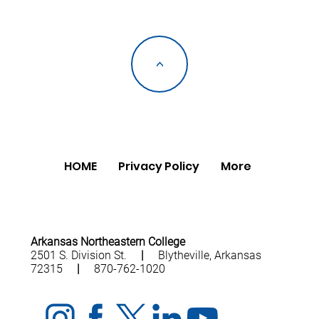
<
HOME
Privacy Policy
More
Arkansas Northeastern College
2501 S. Division St.
|
Blytheville, Arkansas
72315
|
870-762-1020