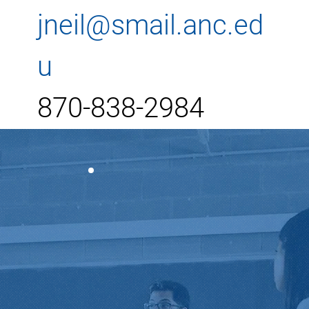
jneil@smail.anc.ed
u
870-838-2984