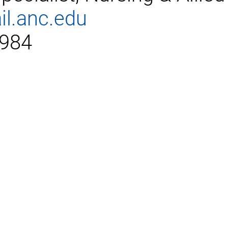
il.anc.edu
2984