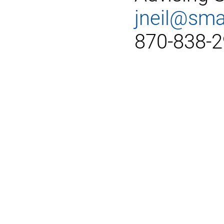
jneil@sma
870-838-