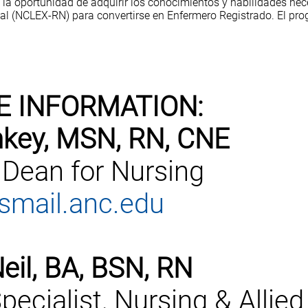
la oportunidad de adquirir los conocimientos y habilidades nece
al (NCLEX-RN) para convertirse en Enfermero Registrado. El pr
E INFORMATION:
key, MSN, RN, CNE
 Dean for Nursing
mail.anc.edu
eil, BA, BSN, RN
pecialist, Nursing & Allied