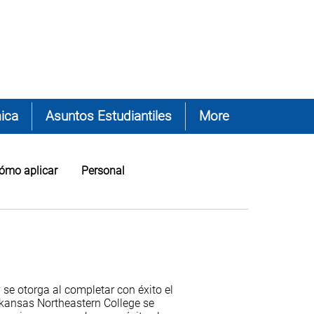
ica
Asuntos Estudiantiles
More
ómo aplicar
Personal
se otorga al completar con éxito el
kansas Northeastern College se