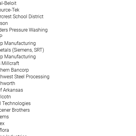
l-Beloit
ource-Tek
rcrest School District
rson
ders Pressure Washing
P
rp Manufacturing
etals (Siemens, SRT)
rp Manufacturing
Millcraft
thern Bancorp
hwest Steel Processing
thworth
f Arkansas
lcotn
l Technologies
cener Brothers
tems
ex
flora