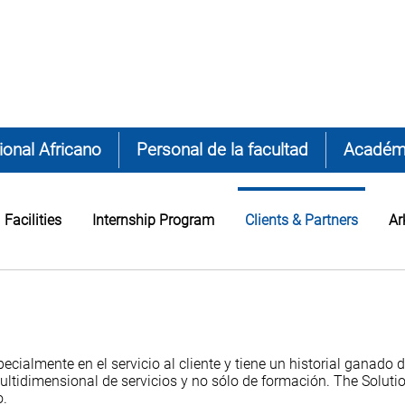
onal Africano
Personal de la facultad
Académ
Facilities
Internship Program
Clients & Partners
Ar
cialmente en el servicio al cliente y tiene un historial ganado 
ltidimensional de servicios y no sólo de formación. The Solutio
o.