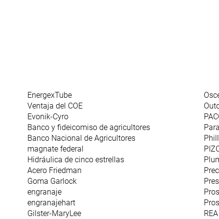
EnergexTube
Osc
Ventaja del COE
Out
Evonik-Cyro
PAC
Banco y fideicomiso de agricultores
Par
Banco Nacional de Agricultores
Phil
magnate federal
PIZ
Hidráulica de cinco estrellas
Plum
Acero Friedman
Prec
Goma Garlock
Pres
engranaje
Pro
engranajehart
Pros
Gilster-MaryLee
REA