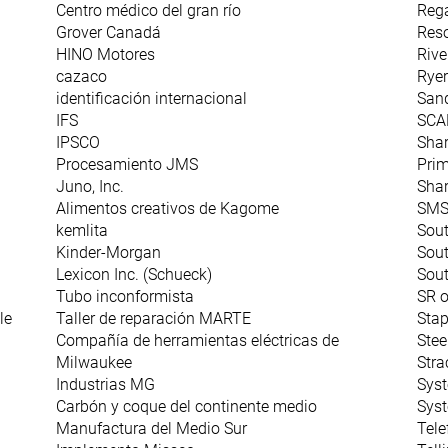
Centro médico del gran río
Rega
Grover Canadá
Res
HINO Motores
Rive
cazaco
Rye
identificación internacional
San
IFS
SCA
IPSCO
Sha
Procesamiento JMS
Prim
Juno, Inc.
Sha
Alimentos creativos de Kagome
SMS 
kemlita
Sou
Kinder-Morgan
Sout
Lexicon Inc. (Schueck)
Sou
Tubo inconformista
SR o
le
Taller de reparación MARTE
Stap
Compañía de herramientas eléctricas de
Stee
Milwaukee
Stra
Industrias MG
Sys
Carbón y coque del continente medio
Syst
Manufactura del Medio Sur
Tele