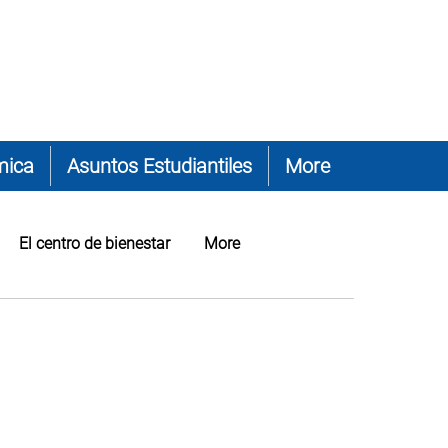
mica
Asuntos Estudiantiles
More
El centro de bienestar
More