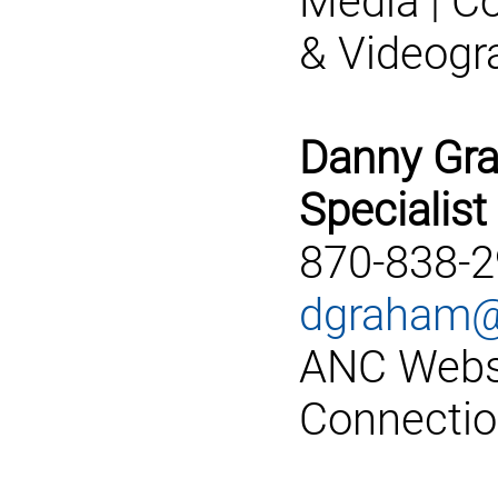
Media | C
& Videogr
Danny Gra
Specialist
870-838-
dgraham@
ANC Websit
Connection