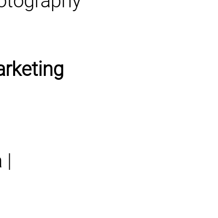
hotography
rketing
 |