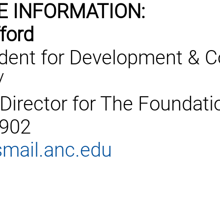
E INFORMATION:
ford
ident for Development & C
/
Director for The Foundati
2902
smail.anc.edu