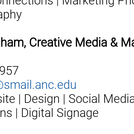
onnections | Marketing P
aphy
ham, Creative Media & Ma
2957
smail.anc.edu
e | Design | Social Media
s | Digital Signage